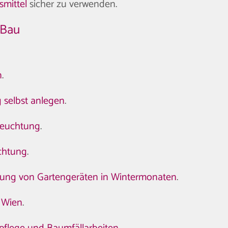
mittel
sicher zu verwenden.
 Bau
n
.
 selbst anlegen
.
eleuchtung
.
chtung
.
ung von Gartengeräten in Wintermonaten
.
s Wien
.