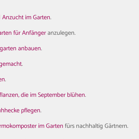
u
d Anzucht im Garten
.
rten für Anfänger
anzulegen.
rgarten anbauen
.
g gemacht
.
en
.
flanzen, die im September blühen
.
ühhecke pflegen
.
rmokomposter im Garten
fürs nachhaltig Gärtnern.