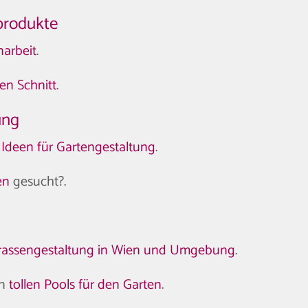
produkte
narbeit
.
gen Schnitt
.
ung
 Ideen für Gartengestaltung
.
en
gesucht?.
rassengestaltung in Wien und Umgebung
.
en
tollen Pools für den Garten
.