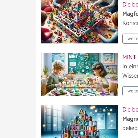
Die b
Magf
Konstr
weite
MINT L
In ei
Wissen
weite
Die b
Magne
belieb