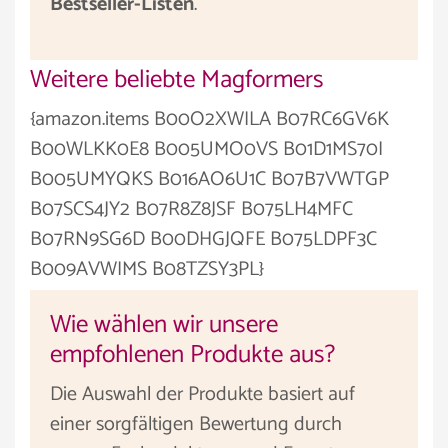
Bestseller-Listen
.
Weitere beliebte Magformers
{amazon.items B00O2XWILA B07RC6GV6K
B00WLKK0E8 B005UMO0VS B01D1MS70I
B005UMYQKS B016AO6U1C B07B7VWTGP
B07SCS4JY2 B07R8Z8JSF B075LH4MFC
B07RN9SG6D B00DHGJQFE B075LDPF3C
B009AVWIMS B08TZSY3PL}
Wie wählen wir unsere
empfohlenen Produkte aus?
Die Auswahl der Produkte basiert auf
einer sorgfältigen Bewertung durch