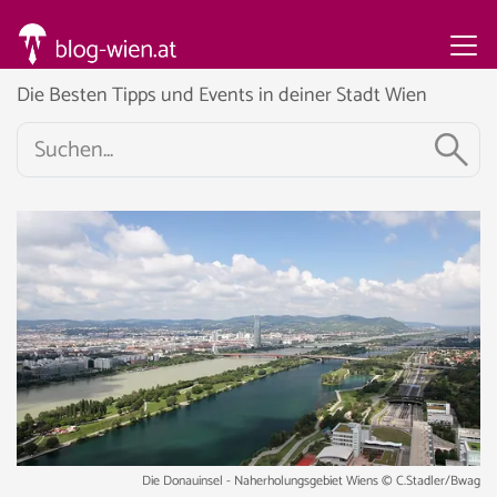
Die Besten Tipps und Events in deiner Stadt Wien
Die Donauinsel - Naherholungsgebiet Wiens © C.Stadler/Bwag