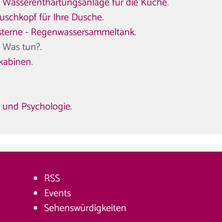
n
Wasserenthärtungsanlage für die Küche
.
uschkopf für Ihre Dusche
.
sterne - Regenwassersammeltank
.
: Was tun?.
kabinen
.
 und Psychologie
.
RSS
Events
Sehenswürdigkeiten