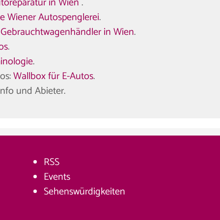
toreparatur in Wien
.
e Wiener Autospenglerei
.
:
Gebrauchtwagenhändler in Wien
.
os
.
inologie
.
tos:
Wallbox für E-Autos
.
 Info und Abieter.
RSS
Events
Sehenswürdigkeiten