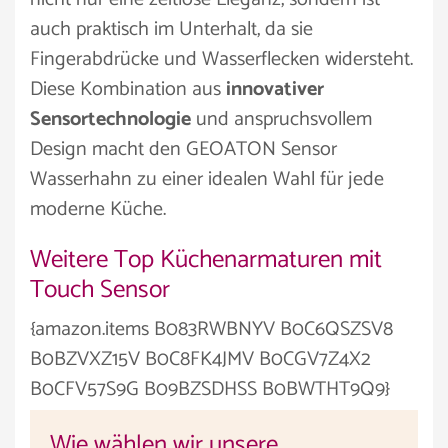
auch praktisch im Unterhalt, da sie
Fingerabdrücke und Wasserflecken widersteht.
Diese Kombination aus
innovativer
Sensortechnologie
und anspruchsvollem
Design macht den GEOATON Sensor
Wasserhahn zu einer idealen Wahl für jede
moderne Küche.
Weitere Top Küchenarmaturen mit
Touch Sensor
{amazon.items B083RWBNYV B0C6QSZSV8
B0BZVXZ15V B0C8FK4JMV B0CGV7Z4X2
B0CFV57S9G B09BZSDHSS B0BWTHT9Q9}
Wie wählen wir unsere