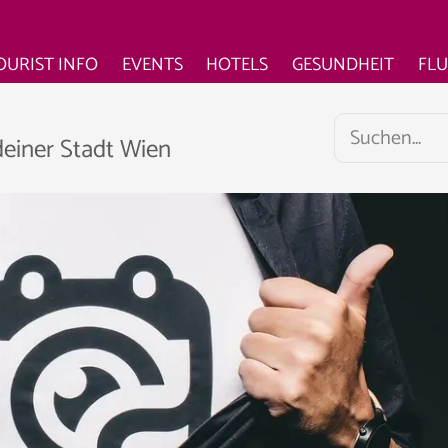
OURIST INFO
EVENTS
HOTELS
GESUNDHEIT
FL
deiner Stadt Wien