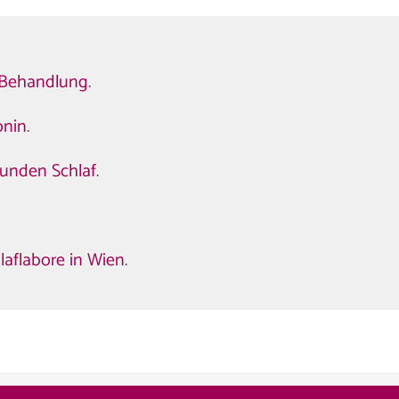
 Behandlung
.
onin
.
sunden Schlaf
.
laflabore in Wien
.