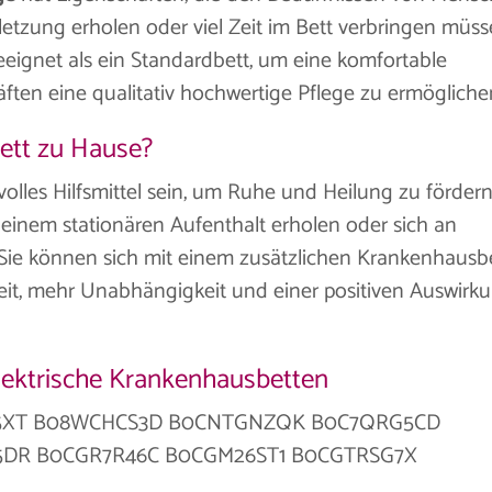
letzung erholen oder viel Zeit im Bett verbringen müss
geeignet als ein Standardbett, um eine komfortable
ften eine qualitativ hochwertige Pflege zu ermögliche
ett zu Hause?
olles Hilfsmittel sein, um Ruhe und Heilung zu fördern
 einem stationären Aufenthalt erholen oder sich an
Sie können sich mit einem zusätzlichen Krankenhausb
it, mehr Unabhängigkeit und einer positiven Auswirk
elektrische Krankenhausbetten
SQS5XT B08WCHCS3D B0CNTGNZQK B0C7QRG5CD
5DR B0CGR7R46C B0CGM26ST1 B0CGTRSG7X