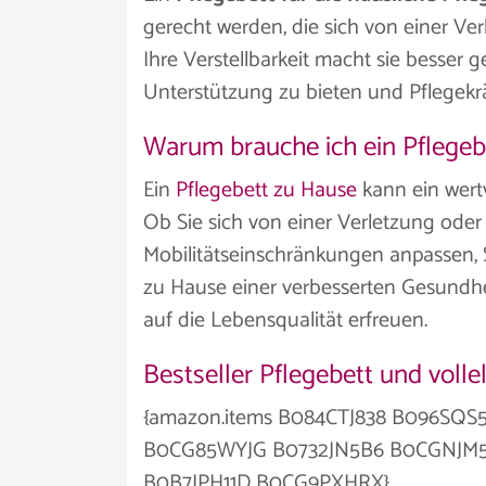
gerecht werden, die sich von einer Ver
Ihre Verstellbarkeit macht sie besser 
Unterstützung zu bieten und Pflegekrä
Warum brauche ich ein Pflegeb
Ein
Pflegebett zu Hause
kann ein wertv
Ob Sie sich von einer Verletzung oder
Mobilitätseinschränkungen anpassen, 
zu Hause einer verbesserten Gesundhe
auf die Lebensqualität erfreuen.
Bestseller Pflegebett und voll
{amazon.items B084CTJ838 B096
B0CG85WYJG B0732JN5B6 B0CGNJM
B0B7JPH11D B0CG9PXHRX}