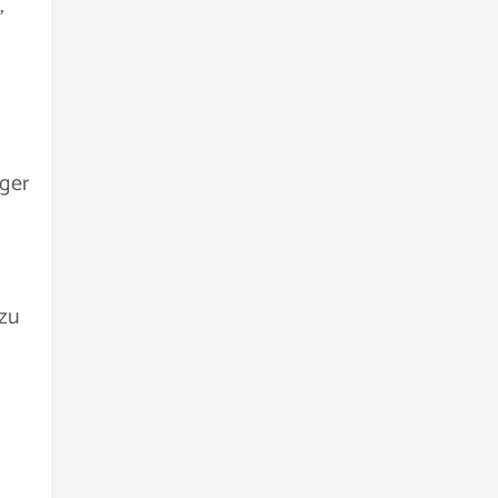
,
iger
 zu