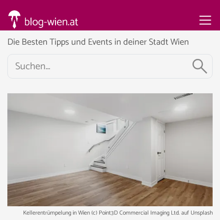
Die Besten Tipps und Events in deiner Stadt Wien
Kellerentrümpelung in Wien (c) Point3D Commercial Imaging Ltd. auf Unsplash