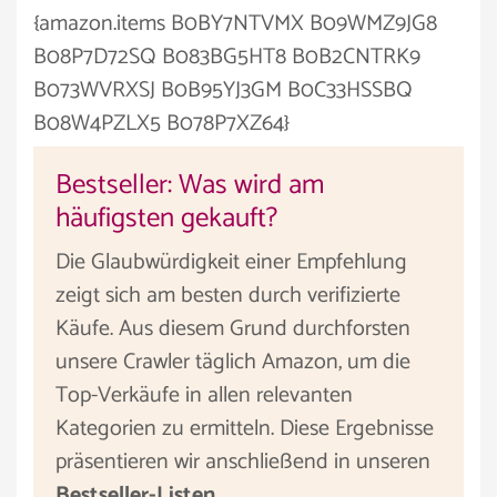
{amazon.items B0BY7NTVMX B09WMZ9JG8
B08P7D72SQ B083BG5HT8 B0B2CNTRK9
B073WVRXSJ B0B95YJ3GM B0C33HSSBQ
B08W4PZLX5 B078P7XZ64}
Bestseller: Was wird am
häufigsten gekauft?
Die Glaubwürdigkeit einer Empfehlung
zeigt sich am besten durch verifizierte
Käufe. Aus diesem Grund durchforsten
unsere Crawler täglich Amazon, um die
Top-Verkäufe in allen relevanten
Kategorien zu ermitteln. Diese Ergebnisse
präsentieren wir anschließend in unseren
Bestseller-Listen
.