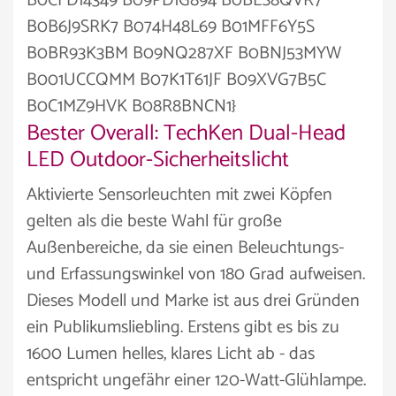
B0CFD14349 B09PD1G894 B0BLS8QVR7
B0B6J9SRK7 B074H48L69 B01MFF6Y5S
B0BR93K3BM B09NQ287XF B0BNJ53MYW
B001UCCQMM B07K1T61JF B09XVG7B5C
B0C1MZ9HVK B08R8BNCN1}
Bester Overall: TechKen Dual-Head
LED Outdoor-Sicherheitslicht
Aktivierte Sensorleuchten mit zwei Köpfen
gelten als die beste Wahl für große
Außenbereiche, da sie einen Beleuchtungs-
und Erfassungswinkel von 180 Grad aufweisen.
Dieses Modell und Marke ist aus drei Gründen
ein Publikumsliebling. Erstens gibt es bis zu
1600 Lumen helles, klares Licht ab - das
entspricht ungefähr einer 120-Watt-Glühlampe.