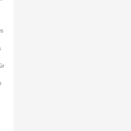
es
s
ür
n