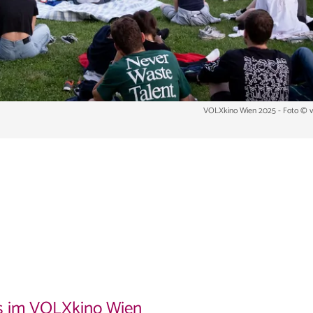
VOLXkino Wien 2025 - Foto © vo
os im VOLXkino Wien