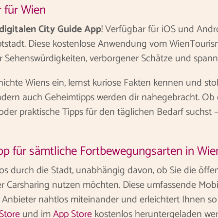
r für Wien
 digitalen City Guide App
! Verfügbar für iOS und Androi
ptstadt. Diese kostenlose Anwendung vom WienTourismu
er Sehenswürdigkeiten, verborgener Schätze und span
eschichte Wiens ein, lernst kuriose Fakten kennen und s
sondern auch Geheimtipps werden dir nahegebracht. Ob
er praktische Tipps für den täglichen Bedarf suchst – 
App für sämtliche Fortbewegungsarten in Wie
s durch die Stadt, unabhängig davon, ob Sie die öffent
 Carsharing nutzen möchten. Diese umfassende Mobili
 Anbieter nahtlos miteinander und erleichtert Ihnen s
Store
und im
App Store
kostenlos heruntergeladen wer