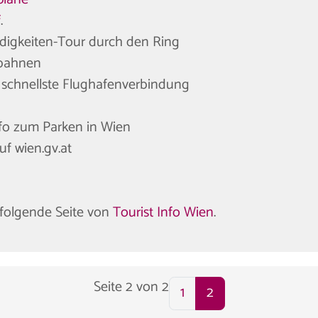
f
.
digkeiten-Tour durch den Ring
sbahnen
 schnellste Flughafenverbindung
fo zum Parken in Wien
uf wien.gv.at
r folgende Seite von
Tourist Info Wien
.
Seite 2 von 2
1
2