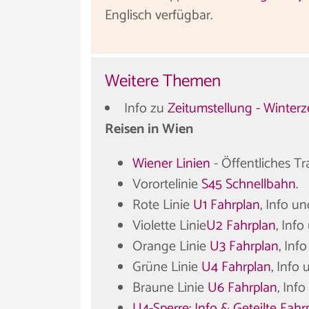
Englisch verfügbar.
Weitere Themen
Info zu
Zeitumstellung - Winter
Reisen in Wien
Wiener Linien
- Öffentliches T
Vorortelinie
S45 Schnellbahn
.
Rote Linie
U1 Fahrplan
, Info u
Violette Linie
U2 Fahrplan
, Inf
Orange Linie
U3 Fahrplan
, Inf
Grüne Linie
U4 Fahrplan
, Info
Braune Linie
U6 Fahrplan
, Inf
U4-Sperre: Info & Geteilte Fahr