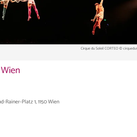
Cirque du Soleil CORTEO © cirquedus
n Wien
d-Rainer-Platz 1, 1150 Wien