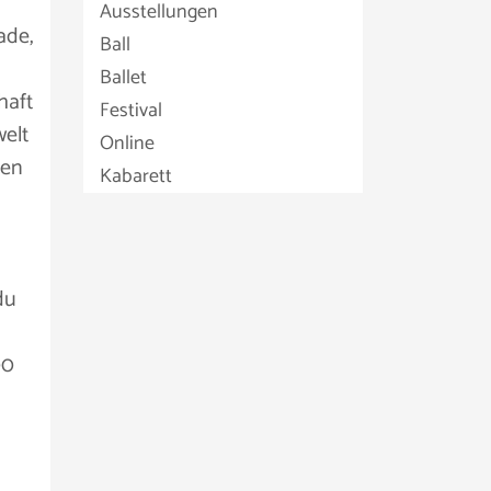
Ausstellungen
ade,
Ball
Ballet
haft
Festival
welt
Online
hen
Kabarett
du
00