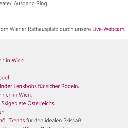
heater, Ausgang Ring
k vom Wiener Rathausplatz durch unsere
Live-Webcam
.
ren in Wien
.
odel
inder Lenkbobs für sicher Rodeln
.
hnen in Wien
.
 Skigebiete Österreichs
.
en
hör Trends
für den idealen Skispaß.